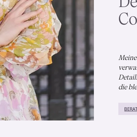
De
Co
Meine 
verwan
Detail
die bl
BERA