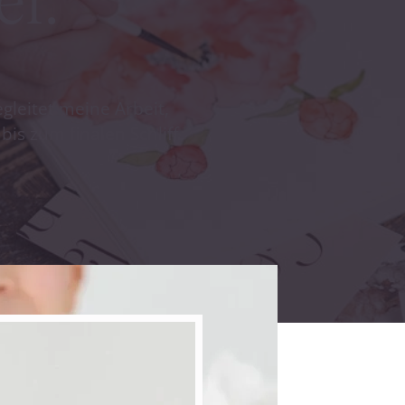
r.“
leitet meine Arbeit,
is zum finalen Schliff.