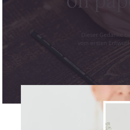
on pape
Dieser Gedanke beg
vom ersten Entwurf b